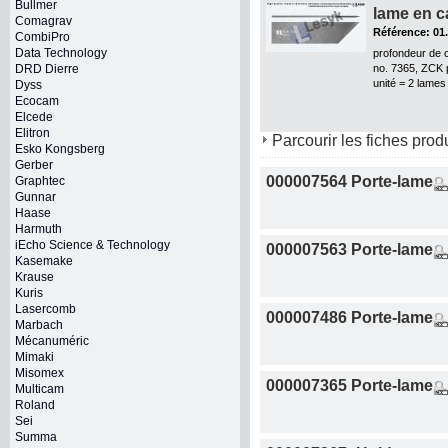
Bullmer
lame en c
Comagrav
Référence: 01
CombiPro
Data Technology
profondeur de 
DRD Dierre
no. 7365, ZCK 
unité = 2 lames
Dyss
Ecocam
Elcede
Elitron
Parcourir les fiches prod
Esko Kongsberg
Gerber
000007564 Porte-lame
Graphtec
Gunnar
Haase
Harmuth
iEcho Science & Technology
000007563 Porte-lame
Kasemake
Krause
Kuris
Lasercomb
000007486 Porte-lame
Marbach
Mécanuméric
Mimaki
Misomex
000007365 Porte-lame
Multicam
Roland
Sei
Summa