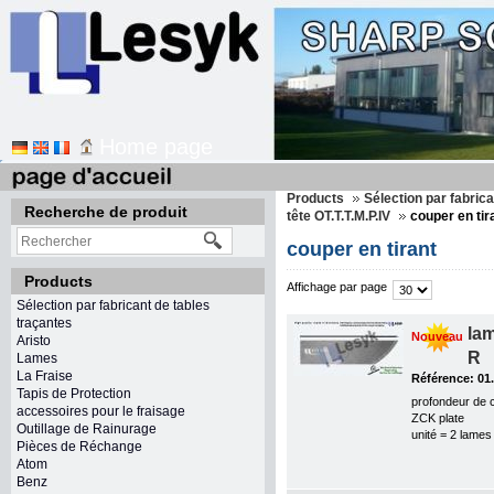
Home page
Products
Sélection par fabric
Recherche de produit
tête OT.T.T.M.P.IV
couper en tir
couper en tirant
Products
Affichage par page
Sélection par fabricant de tables
traçantes
la
Nouveau
Aristo
R
Lames
La Fraise
Référence: 01
Tapis de Protection
profondeur de 
accessoires pour le fraisage
ZCK plate
Outillage de Rainurage
unité = 2 lames
Pièces de Réchange
Atom
Benz