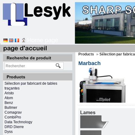
Home page
Products
Sélection par fabric
Recherche de produit
Marbach
Products
Sélection par fabricant de tables
traçantes
Aristo
Atom
Benz
Bullmer
Lames
Comagrav
CombiPro
Data Technology
DRD Dierre
Dyss