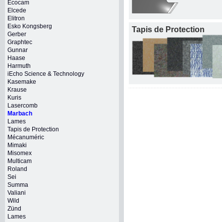
Ecocam
Elcede
Elitron
Esko Kongsberg
Tapis de Protection
Gerber
Graphtec
Gunnar
Haase
Harmuth
iEcho Science & Technology
Kasemake
Krause
Kuris
Lasercomb
Marbach
Lames
Tapis de Protection
Mécanuméric
Mimaki
Misomex
Multicam
Roland
Sei
Summa
Valiani
Wild
Zünd
Lames