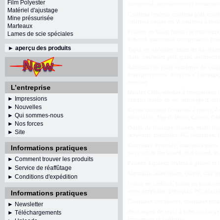
Film Polyester
comprimé, entraînements pneumatiq
Matériel d'ajustage
Couteau traceur, couteau plat, coute
Mine préssurisée
couteau coupe en V, couteau à main,
Marteaux
Fraises en bout, fraises multifonct
Lames de scie spéciales
Dibond, panneaux composites, fraise
►
aperçu des produits
Tapis de découpe, tapis de découpe,
dure, couleurs golf, gobi, anthracite
Accessoires pour systèmes de coupe
transporteuses, disques d'élingage, 
retenue
L’entreprise
Meules CBN, meules à tronçonner, m
► Impressions
longue durée de vie, meulage d'ent
► Nouvelles
Cutter couteau (couteau à main), Am
► Qui sommes-nous
Simplasto, Tap-O-Matic, Cuttex, Ol
► Nos forces
Outils de fraisage, fraises, multi-fr
► Site
acrylique, plexiglas, PC, plastique,
Couteaux dentelés, couteaux plats, 
Informations pratiques
support, le Re-board, le X-board, le
► Comment trouver les produits
Fraises à graver, stylets à graver e
► Service de réaffûtage
Marteaux, aluminium, cuivre, cuir b
►
Conditions d'expédition
Fraise en carbure, fraise en bout, u
verre acrylique, plexiglas, PC, plas
Informations pratiques
Couteaux circulaires, couteaux rota
►
Newsletter
Recharges de stylo à bille, recharg
► Téléchargements
longueurs et couleurs