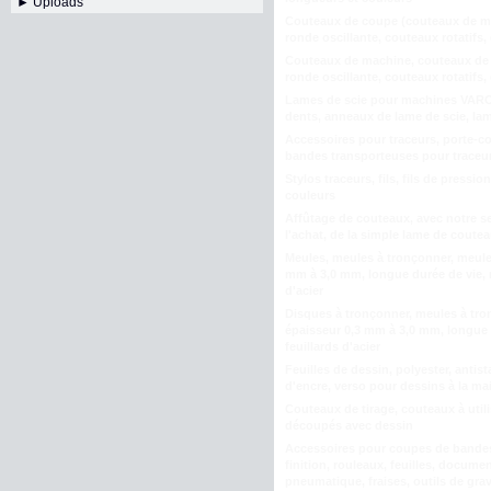
► Uploads
Couteaux de coupe (couteaux de mach
ronde oscillante, couteaux rotatifs,
Couteaux de machine, couteaux de tr
ronde oscillante, couteaux rotatifs,
Lames de scie pour machines VARO S
dents, anneaux de lame de scie, lam
Accessoires pour traceurs, porte-cou
bandes transporteuses pour traceur
Stylos traceurs, fils, fils de press
couleurs
Affûtage de couteaux, avec notre se
l'achat, de la simple lame de coute
Meules, meules à tronçonner, meules
mm à 3,0 mm, longue durée de vie, 
d'acier
Disques à tronçonner, meules à tron
épaisseur 0,3 mm à 3,0 mm, longue 
feuillards d'acier
Feuilles de dessin, polyester, antis
d'encre, verso pour dessins à la main
Couteaux de tirage, couteaux à utili
découpés avec dessin
Accessoires pour coupes de bandes d
finition, rouleaux, feuilles, docu
pneumatique, fraises, outils de gra