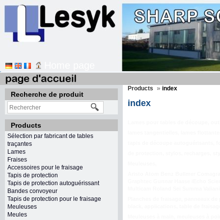
Home page
Products
index
Recherche de produit
index
Lames pour tables de découpe, outi
Products
lames tangentielles, lames flottant
Sélection par fabricant de tables
tapis de découpe autoguérisants, f
traçantes
Lames
de protection, stylos, recharges, st
Fraises
Meuleuses,
Accessoires pour le fraisage
Aristo Atom Benz Bullmer Comagra
Tapis de protection
Graphtec Gunnar Haase iEcho Sci
Tapis de protection autoguérissant
Multicam Roland Sei Summa Valian
Bandes convoyeur
Tapis de protection pour le fraisage
Planches de fraisage, panneaux de pa
Meuleuses
black, applications, table de fraisa
Meules
Meuleuses à main, meuleuses à point d