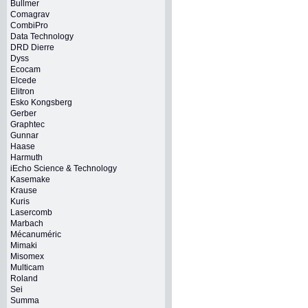
Bullmer
Comagrav
CombiPro
Data Technology
DRD Dierre
Dyss
Ecocam
Elcede
Elitron
Esko Kongsberg
Gerber
Graphtec
Gunnar
Haase
Harmuth
iEcho Science & Technology
Kasemake
Krause
Kuris
Lasercomb
Marbach
Mécanuméric
Mimaki
Misomex
Multicam
Roland
Sei
Summa