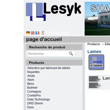
Home page
Products
Sél
Recherche de produit
Lames
Products
Sélection par fabricant de tables
traçantes
Aristo
Lame
Atom
Benz
Bullmer
Comagrav
CombiPro
Data Technology
DRD Dierre
Dyss