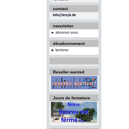
contact
info@lesyk.de
newsletter
►
abonnez-vous
désabonnement
►
terminer
Reseller wanted
Jours de fermeture