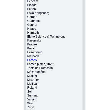
Ecocam
Elcede
Elitron
Esko Kongsberg
Gerber
Graphtec
Gunnar
Haase
Harmuth
iEcho Science & Technology
Kasemake
Krause
Kuris
Lasercomb
Marbach
Lames
Lames plates, tirant
Tapis de Protection
Mécanuméric
Mimaki
Misomex
Multicam
Roland
Sei
Summa
Valiani
Wild
Zünd