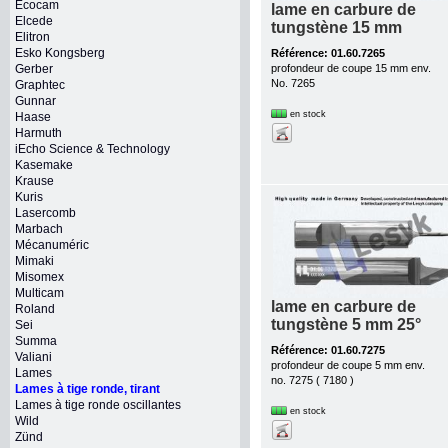
Ecocam
lame en carbure de
Elcede
tungstène 15 mm
Elitron
Esko Kongsberg
Référence: 01.60.7265
Gerber
profondeur de coupe 15 mm env.
No. 7265
Graphtec
Gunnar
en stock
Haase
Harmuth
iEcho Science & Technology
Kasemake
Krause
Kuris
Lasercomb
Marbach
Mécanuméric
Mimaki
Misomex
Multicam
lame en carbure de
Roland
tungstène 5 mm 25°
Sei
Summa
Référence: 01.60.7275
Valiani
profondeur de coupe 5 mm env.
Lames
no. 7275 ( 7180 )
Lames à tige ronde, tirant
Lames à tige ronde oscillantes
en stock
Wild
Zünd