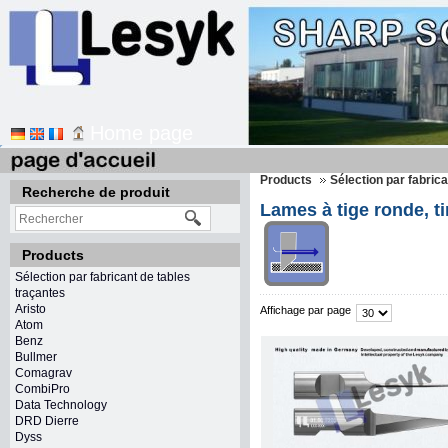
Home page
Products
Sélection par fabric
Recherche de produit
Lames à tige ronde, ti
Products
Sélection par fabricant de tables
traçantes
Aristo
Affichage par page
Atom
Benz
Bullmer
Comagrav
CombiPro
Data Technology
DRD Dierre
Dyss