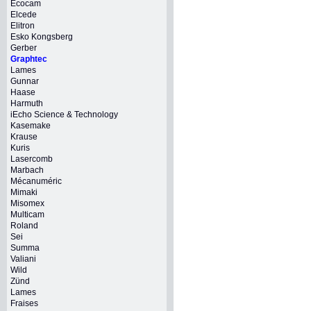
Ecocam
Elcede
Elitron
Esko Kongsberg
Gerber
Graphtec
Lames
Gunnar
Haase
Harmuth
iEcho Science & Technology
Kasemake
Krause
Kuris
Lasercomb
Marbach
Mécanuméric
Mimaki
Misomex
Multicam
Roland
Sei
Summa
Valiani
Wild
Zünd
Lames
Fraises