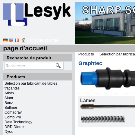
Home page
Products
Sélection par fabric
Recherche de produit
Graphtec
Products
Sélection par fabricant de tables
traçantes
Aristo
Atom
Lames
Benz
Bullmer
Comagrav
CombiPro
Data Technology
DRD Dierre
Dyss