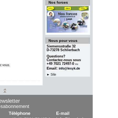
Nos forces
Nous pour vous
Siemensstraße 32
D-73278 Schlierbach
Questions?
Contactez-nous sous
+49 7021 72497-0
ou
ec vous.
Email:
info@lesyk.de
► Site
ewsletter
ésabonnement
Téléphone
E-mail