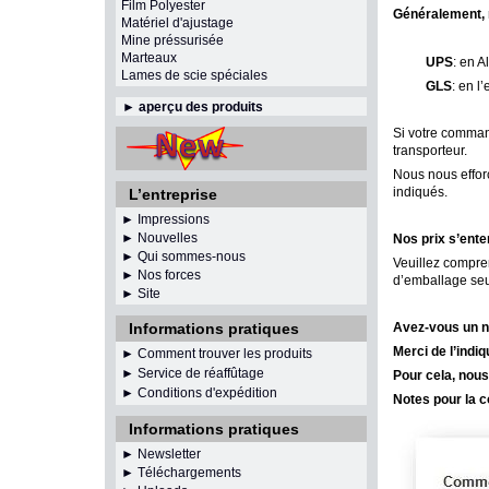
Film Polyester
Généralement, 
Matériel d'ajustage
Mine préssurisée
Marteaux
UPS
: en 
Lames de scie spéciales
GLS
: en l
►
aperçu des produits
Si votre command
transporteur.
Nous nous efforç
indiqués.
L’entreprise
► Impressions
► Nouvelles
Nos prix s’ente
► Qui sommes-nous
Veuillez compren
► Nos forces
d’emballage se
► Site
Informations pratiques
Avez-vous un n
Merci de l’ind
► Comment trouver les produits
► Service de réaffûtage
Po
ur cel
a, nou
►
Conditions d'expédition
Notes pour la c
Informations pratiques
►
Newsletter
► Téléchargements