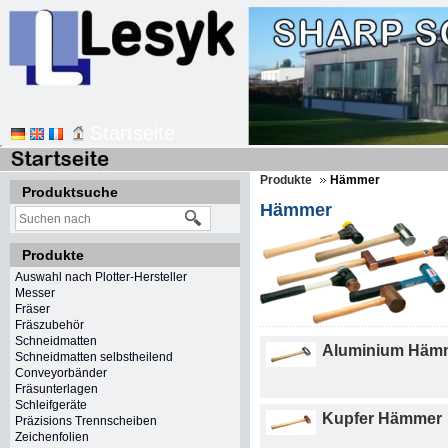
Startseite
Produkte
Hämmer
Produktsuche
Hämmer
Produkte
Auswahl nach Plotter-Hersteller
Messer
Fräser
Fräszubehör
Schneidmatten
Aluminium Häm
Schneidmatten selbstheilend
Conveyorbänder
Fräsunterlagen
Schleifgeräte
Kupfer Hämmer
Präzisions Trennscheiben
Zeichenfolien