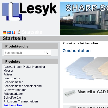
Startseite
Produkte
Zeichenfolien
Produktsuche
Zeichenfolien
Produkte
Auswahl nach Plotter-Hersteller
Messer
Fräser
Fräszubehör
Schneidmatten
Schneidmatten selbstheilend
Conveyorbänder
Manuell u. CAD 
Fräsunterlagen
Schleifgeräte
Präzisions Trennscheiben
Zeichenfolien