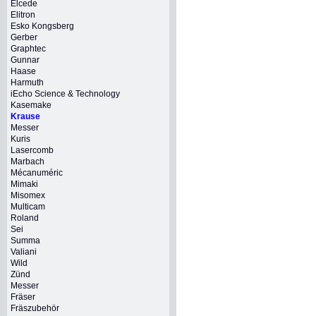
Elcede
Elitron
Esko Kongsberg
Gerber
Graphtec
Gunnar
Haase
Harmuth
iEcho Science & Technology
Kasemake
Krause
Messer
Kuris
Lasercomb
Marbach
Mécanuméric
Mimaki
Misomex
Multicam
Roland
Sei
Summa
Valiani
Wild
Zünd
Messer
Fräser
Fräszubehör