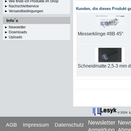
► Wie finde ich Produkte im Shop
► Nachschleifservice
Kunden, die dieses Produkt g
► Versandbedingungen
Info´s
►
Newsletter
► Downloads
Messerklinge #8B 45°
► Uploads
Schneidmatte 2,5-3 mm d
© 2024
L
Newsletter
News
AGB
Impressum
Datenschutz
Anmeldung
Abme